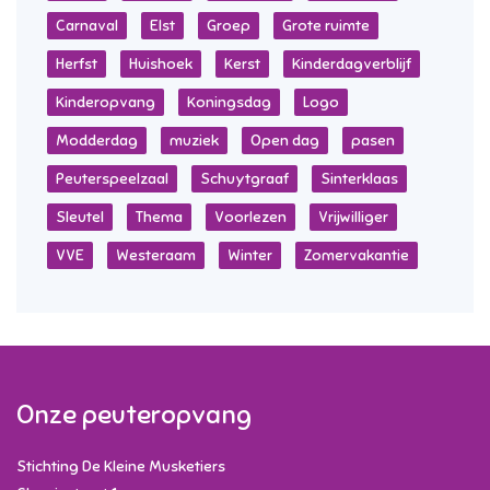
Carnaval
Elst
Groep
Grote ruimte
Herfst
Huishoek
Kerst
Kinderdagverblijf
Kinderopvang
Koningsdag
Logo
Modderdag
muziek
Open dag
pasen
Peuterspeelzaal
Schuytgraaf
Sinterklaas
Sleutel
Thema
Voorlezen
Vrijwilliger
VVE
Westeraam
Winter
Zomervakantie
Onze peuteropvang
Stichting De Kleine Musketiers