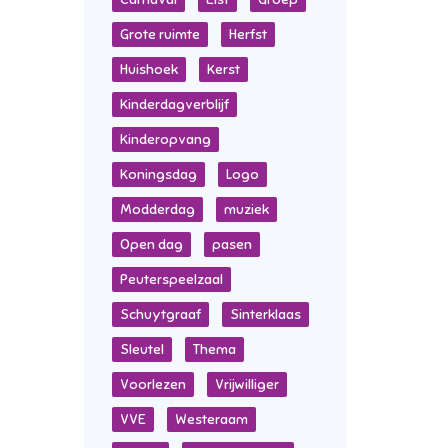
Grote ruimte
Herfst
Huishoek
Kerst
Kinderdagverblijf
Kinderopvang
Koningsdag
Logo
Modderdag
muziek
Open dag
pasen
Peuterspeelzaal
Schuytgraaf
Sinterklaas
Sleutel
Thema
Voorlezen
Vrijwilliger
VVE
Westeraam