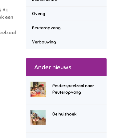
 Bij
Overig
ok een
Peuteropvang
eelzaal
Verbouwing
Ander nieuws
Peuterspeelzaal naar
Peuteropvang
De huishoek