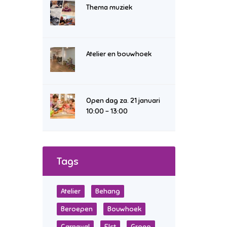
Thema muziek
Atelier en bouwhoek
Open dag za. 21 januari
10:00 – 13:00
Tags
Atelier
Behang
Beroepen
Bouwhoek
Carnaval
Elst
Groep