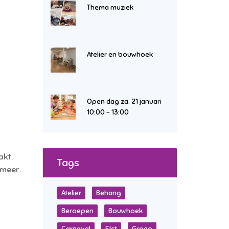
Thema muziek
Atelier en bouwhoek
Open dag za. 21 januari
10:00 – 13:00
akt.
Tags
 meer.
Atelier
Behang
Beroepen
Bouwhoek
Carnaval
Elst
Groep