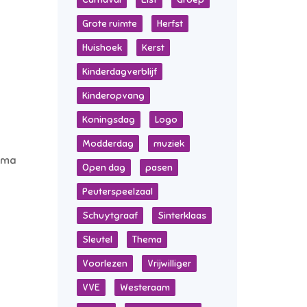
Grote ruimte
Herfst
Huishoek
Kerst
Kinderdagverblijf
Kinderopvang
Koningsdag
Logo
Modderdag
muziek
hema
Open dag
pasen
Peuterspeelzaal
Schuytgraaf
Sinterklaas
Sleutel
Thema
Voorlezen
Vrijwilliger
VVE
Westeraam