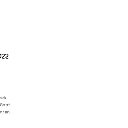
022
eek
 Gaat
waren