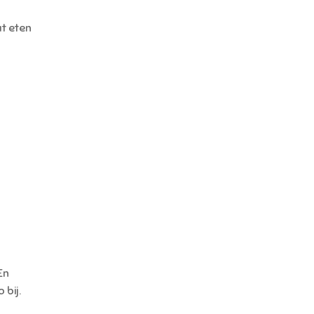
t eten
En
 bij.