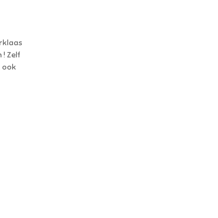
rklaas
! Zelf
k ook