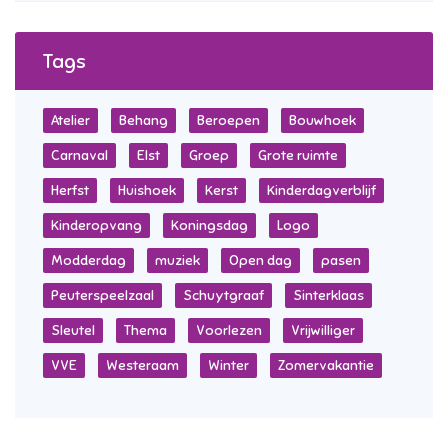
Tags
Atelier
Behang
Beroepen
Bouwhoek
Carnaval
Elst
Groep
Grote ruimte
Herfst
Huishoek
Kerst
Kinderdagverblijf
Kinderopvang
Koningsdag
Logo
Modderdag
muziek
Open dag
pasen
Peuterspeelzaal
Schuytgraaf
Sinterklaas
Sleutel
Thema
Voorlezen
Vrijwilliger
VVE
Westeraam
Winter
Zomervakantie