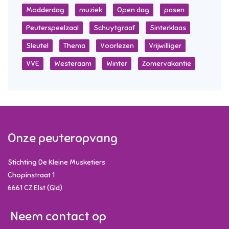
Modderdag
muziek
Open dag
pasen
Peuterspeelzaal
Schuytgraaf
Sinterklaas
Sleutel
Thema
Voorlezen
Vrijwilliger
VVE
Westeraam
Winter
Zomervakantie
Onze peuteropvang
Stichting De Kleine Musketiers
Chopinstraat 1
6661 CZ
Elst (Gld)
Neem contact op