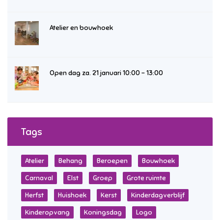
Atelier en bouwhoek
Open dag za. 21 januari 10:00 – 13:00
Tags
Atelier
Behang
Beroepen
Bouwhoek
Carnaval
Elst
Groep
Grote ruimte
Herfst
Huishoek
Kerst
Kinderdagverblijf
Kinderopvang
Koningsdag
Logo