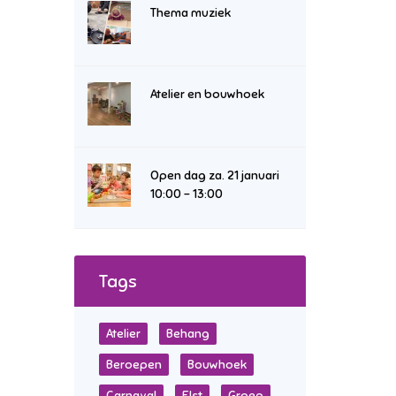
Thema muziek
Atelier en bouwhoek
Open dag za. 21 januari
10:00 – 13:00
Tags
Atelier
Behang
Beroepen
Bouwhoek
Carnaval
Elst
Groep