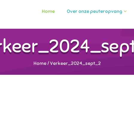
Home
Over onze peuteropvang
rkeer_2024_sep
Home
/
Verkeer_2024_sept_2