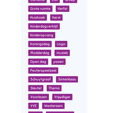
Grote ruimte
Herfst
Huishoek
Kerst
Kinderdagverblijf
Kinderopvang
Koningsdag
Logo
Modderdag
muziek
Open dag
pasen
Peuterspeelzaal
Schuytgraaf
Sinterklaas
Sleutel
Thema
Voorlezen
Vrijwilliger
VVE
Westeraam