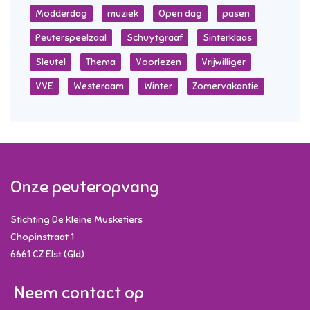
Modderdag
muziek
Open dag
pasen
Peuterspeelzaal
Schuytgraaf
Sinterklaas
Sleutel
Thema
Voorlezen
Vrijwilliger
VVE
Westeraam
Winter
Zomervakantie
Onze peuteropvang
Stichting De Kleine Musketiers
Chopinstraat 1
6661 CZ
Elst (Gld)
Neem contact op