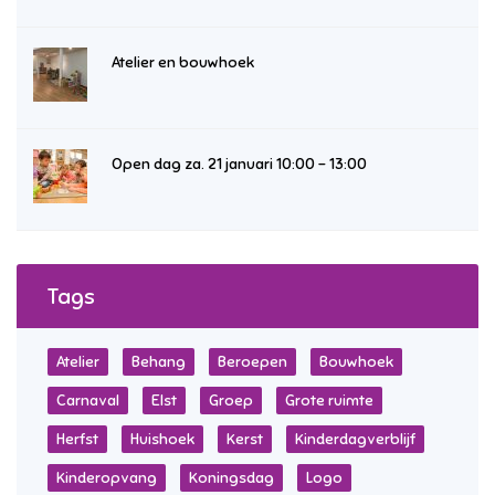
Atelier en bouwhoek
Open dag za. 21 januari 10:00 – 13:00
Tags
Atelier
Behang
Beroepen
Bouwhoek
Carnaval
Elst
Groep
Grote ruimte
Herfst
Huishoek
Kerst
Kinderdagverblijf
Kinderopvang
Koningsdag
Logo