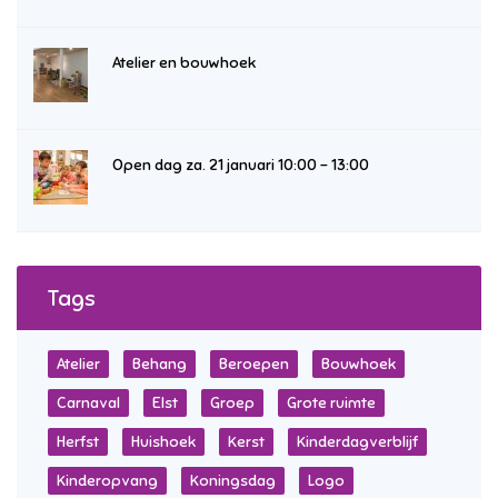
Atelier en bouwhoek
Open dag za. 21 januari 10:00 – 13:00
Tags
Atelier
Behang
Beroepen
Bouwhoek
Carnaval
Elst
Groep
Grote ruimte
Herfst
Huishoek
Kerst
Kinderdagverblijf
Kinderopvang
Koningsdag
Logo