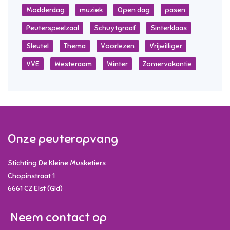
Modderdag
muziek
Open dag
pasen
Peuterspeelzaal
Schuytgraaf
Sinterklaas
Sleutel
Thema
Voorlezen
Vrijwilliger
VVE
Westeraam
Winter
Zomervakantie
Onze peuteropvang
Stichting De Kleine Musketiers
Chopinstraat 1
6661 CZ
Elst (Gld)
Neem contact op