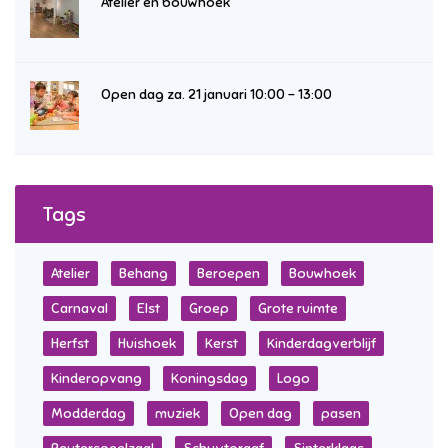
Atelier en bouwhoek
Open dag za. 21 januari 10:00 – 13:00
Tags
Atelier
Behang
Beroepen
Bouwhoek
Carnaval
Elst
Groep
Grote ruimte
Herfst
Huishoek
Kerst
Kinderdagverblijf
Kinderopvang
Koningsdag
Logo
Modderdag
muziek
Open dag
pasen