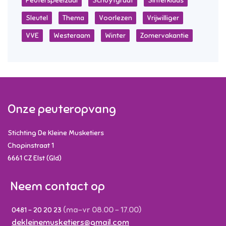
Peuterspeelzaal
Schuytgraaf
Sinterklaas
Sleutel
Thema
Voorlezen
Vrijwilliger
VVE
Westeraam
Winter
Zomervakantie
Onze peuteropvang
Stichting De Kleine Musketiers
Chopinstraat 1
6661 CZ
Elst (Gld)
Neem contact op
(ma-vr 08.00 - 17.00)
0481 - 20 20 23
dekleinemusketiers@gmail.com