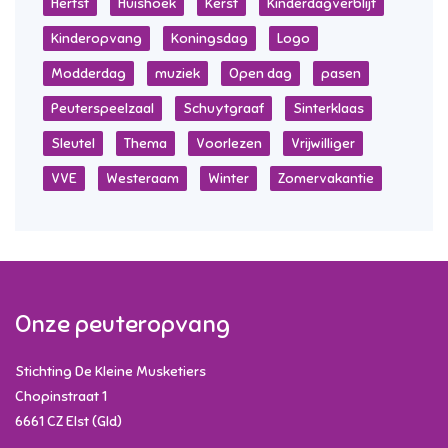
Herfst
Huishoek
Kerst
Kinderdagverblijf
Kinderopvang
Koningsdag
Logo
Modderdag
muziek
Open dag
pasen
Peuterspeelzaal
Schuytgraaf
Sinterklaas
Sleutel
Thema
Voorlezen
Vrijwilliger
VVE
Westeraam
Winter
Zomervakantie
Onze peuteropvang
Stichting De Kleine Musketiers
Chopinstraat 1
6661 CZ
Elst (Gld)