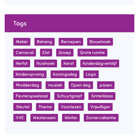
Tags
Atelier
Behang
Beroepen
Bouwhoek
Carnaval
Elst
Groep
Grote ruimte
Herfst
Huishoek
Kerst
Kinderdagverblijf
Kinderopvang
Koningsdag
Logo
Modderdag
muziek
Open dag
pasen
Peuterspeelzaal
Schuytgraaf
Sinterklaas
Sleutel
Thema
Voorlezen
Vrijwilliger
VVE
Westeraam
Winter
Zomervakantie