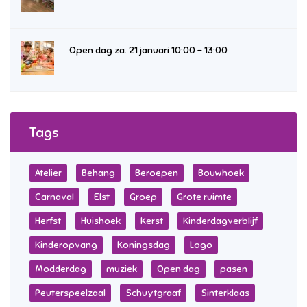
Open dag za. 21 januari 10:00 – 13:00
Tags
Atelier
Behang
Beroepen
Bouwhoek
Carnaval
Elst
Groep
Grote ruimte
Herfst
Huishoek
Kerst
Kinderdagverblijf
Kinderopvang
Koningsdag
Logo
Modderdag
muziek
Open dag
pasen
Peuterspeelzaal
Schuytgraaf
Sinterklaas