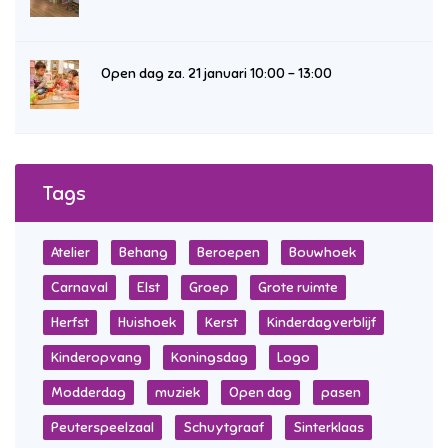
Open dag za. 21 januari 10:00 – 13:00
Tags
Atelier
Behang
Beroepen
Bouwhoek
Carnaval
Elst
Groep
Grote ruimte
Herfst
Huishoek
Kerst
Kinderdagverblijf
Kinderopvang
Koningsdag
Logo
Modderdag
muziek
Open dag
pasen
Peuterspeelzaal
Schuytgraaf
Sinterklaas