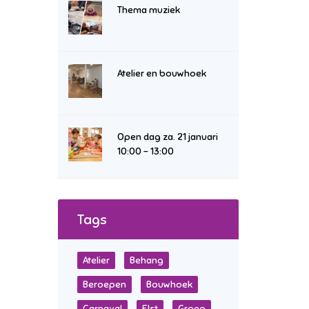
Thema muziek
Atelier en bouwhoek
Open dag za. 21 januari
10:00 – 13:00
Tags
Atelier
Behang
Beroepen
Bouwhoek
Carnaval
Elst
Groep