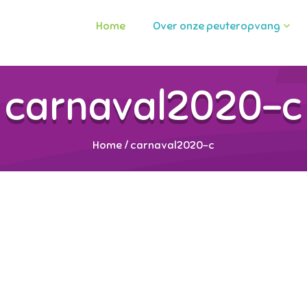
Home
Over onze peuteropvang
carnaval2020-c
Home
/
carnaval2020-c