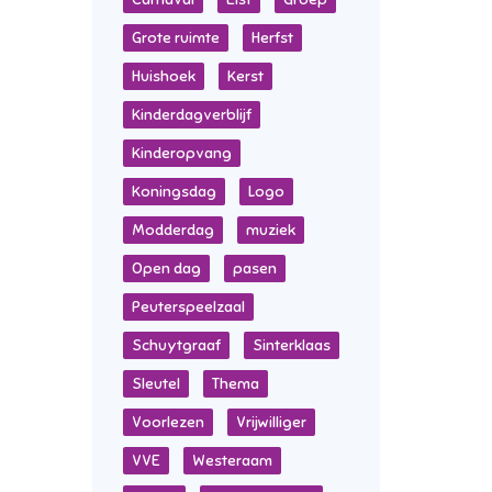
Grote ruimte
Herfst
Huishoek
Kerst
Kinderdagverblijf
Kinderopvang
Koningsdag
Logo
Modderdag
muziek
Open dag
pasen
Peuterspeelzaal
Schuytgraaf
Sinterklaas
Sleutel
Thema
Voorlezen
Vrijwilliger
VVE
Westeraam