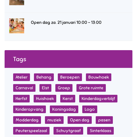
Open dag za. 21 januari 10:00 – 13:00
Tags
Atelier
Behang
Beroepen
Bouwhoek
Carnaval
Elst
Groep
Grote ruimte
Herfst
Huishoek
Kerst
Kinderdagverblijf
Kinderopvang
Koningsdag
Logo
Modderdag
muziek
Open dag
pasen
Peuterspeelzaal
Schuytgraaf
Sinterklaas